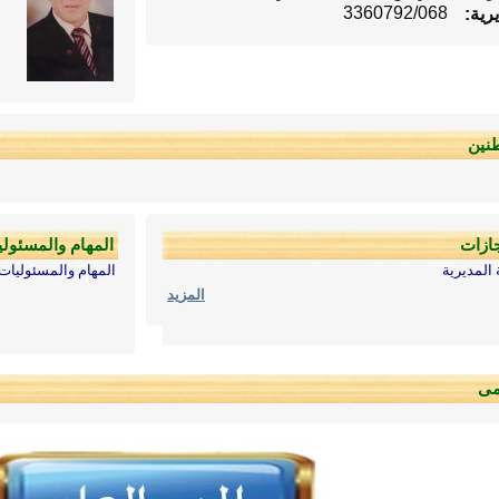
3360792/068
رية:
نين
جازات
المهام والمسئول
المديرية
المهام والمسئوليات
المزيد
مى