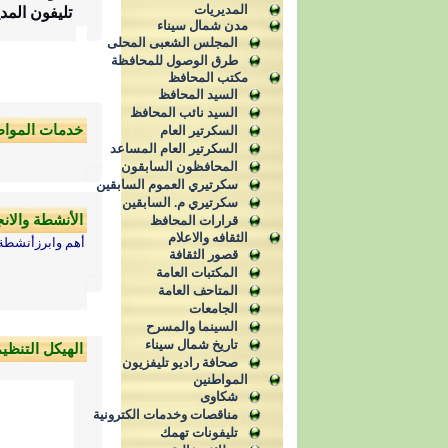
المديريات
تليفون المدي
مدن شمال سيناء
المجلس الشعبى المحلى
طرق الوصول للمحافظة
مكتب المحافظ
السيد المحافظ
السيد نائب المحافظ
خدمات المواط
السكرتير العام
السكرتير العام المساعد
المحافظون السابقون
سكرتيري العموم السابقين
سكرتيري م. السابقين
الأنشطة والان
قرارات المحافظ
الثقافه والاعلام
أهم وابرزأنشطة 
قصور الثقافة
المكتبات العامة
المتاحف العامة
الجامعات
السينما والمسرح
تاريخ شمال سيناء
الهيكل التنظي
صحافة راديو تليفزيون
المواطنين
شكاوى
مناقصات وخدمات الكترونية
تليفونات تهمك