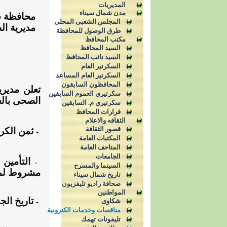
المديريات
مدن شمال سيناء
محافظة ش
المجلس الشعبى المحلى
مديرية ال
طرق الوصول للمحافظة
مكتب المحافظ
السيد المحافظ
السيد نائب المحافظ
السكرتير العام
السكرتير العام المساعد
المحافظون السابقون
سكرتيري العموم السابقين
الصحى با
سكرتيري م. السابقين
قرارات المحافظ
الثقافه والاعلام
قصور الثقافة
ثمن الكراسة
-
المكتبات العامة
المتاحف العامة
الجامعات
التأمين ا
-
السينما والمسرح
مشروط لمده
تاريخ شمال سيناء
صحافة راديو تليفزيون
المواطنين
تاريخ الجلسة 
شكاوى
-
مناقصات وخدمات الكترونية
تليفونات تهمك