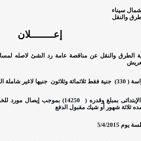
مال سيناء
طرق والنقل
إعــــــــلان
لعريش
 ( 330)
جنية فقط ثلاثمائة وثلاثون
جنيها لاغير شاملة ال
لإبتدائى بمبلغ وقدره (
14250) بموجب إيصال مورد ل
 ثلاثة شهور أو شيك مقبول الدفع
يوم 5/4/2015