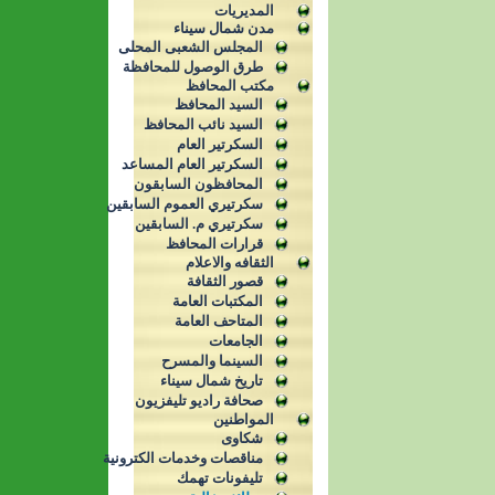
المديريات
مدن شمال سيناء
المجلس الشعبى المحلى
طرق الوصول للمحافظة
مكتب المحافظ
السيد المحافظ
السيد نائب المحافظ
السكرتير العام
السكرتير العام المساعد
المحافظون السابقون
سكرتيري العموم السابقين
سكرتيري م. السابقين
قرارات المحافظ
الثقافه والاعلام
قصور الثقافة
المكتبات العامة
المتاحف العامة
الجامعات
السينما والمسرح
تاريخ شمال سيناء
صحافة راديو تليفزيون
المواطنين
شكاوى
مناقصات وخدمات الكترونية
تليفونات تهمك